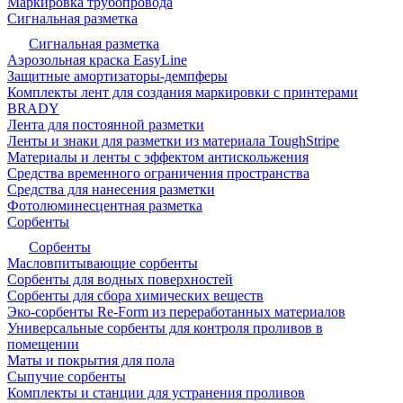
Маркировка трубопровода
Сигнальная разметка
Сигнальная разметка
Аэрозольная краска EasyLine
Защитные амортизаторы-демпферы
Комплекты лент для создания маркировки с принтерами
BRADY
Лента для постоянной разметки
Ленты и знаки для разметки из материала ToughStripe
Материалы и ленты с эффектом антискольжения
Средства временного ограничения пространства
Средства для нанесения разметки
Фотолюминесцентная разметка
Сорбенты
Сорбенты
Масловпитывающие сорбенты
Сорбенты для водных поверхностей
Сорбенты для сбора химических веществ
Эко-сорбенты Re-Form из переработанных материалов
Универсальные сорбенты для контроля проливов в
помещении
Маты и покрытия для пола
Сыпучие сорбенты
Комплекты и станции для устранения проливов