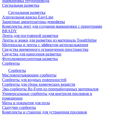
Маркировка трубопровода
Сигнальная разметка
Сигнальная разметка
Аэрозольная краска EasyLine
Защитные амортизаторы-демпферы
Комплекты лент для создания маркировки с принтерами
BRADY
Лента для постоянной разметки
Ленты и знаки для разметки из материала ToughStripe
Материалы и ленты с эффектом антискольжения
Средства временного ограничения пространства
Средства для нанесения разметки
Фотолюминесцентная разметка
Сорбенты
Сорбенты
Масловпитывающие сорбенты
Сорбенты для водных поверхностей
Сорбенты для сбора химических веществ
Эко-сорбенты Re-Form из переработанных материалов
Универсальные сорбенты для контроля проливов в
помещении
Маты и покрытия для пола
Сыпучие сорбенты
Комплекты и станции для устранения проливов