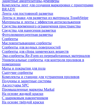
Защитные амортизаторы-демпферы
Комплекты лент для создания маркировки с принтерами
BRADY
Лента для постоянной разметки
Ленты и знаки для разметки из материала ToughStripe
Материалы и ленты с эффектом антискольжения
Средства временного ограничения пространства
Средства для нанесения разметки
Фотолюминесцентная разметка
Сорбенты
Масловпитывающие сорбенты
Сорбенты для водных поверхностей
Сорбенты для сбора химических веществ
Эко-сорбенты Re-Form из переработанных материалов
Универсальные сорбенты для контроля проливов в
помещении
Маты и покрытия для пола
Сыпучие сорбенты
Комплекты и станции для устранения проливов
Поддоны и защитные системы
Аксессуары SPC
Промышленные маркеры Markal
На основе жидкой краски
С шариковым наконечником
На основе твёрдой краски