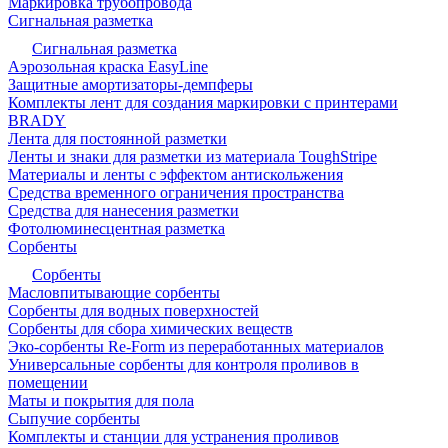
Маркировка трубопровода
Сигнальная разметка
Сигнальная разметка
Аэрозольная краска EasyLine
Защитные амортизаторы-демпферы
Комплекты лент для создания маркировки с принтерами
BRADY
Лента для постоянной разметки
Ленты и знаки для разметки из материала ToughStripe
Материалы и ленты с эффектом антискольжения
Средства временного ограничения пространства
Средства для нанесения разметки
Фотолюминесцентная разметка
Сорбенты
Сорбенты
Масловпитывающие сорбенты
Сорбенты для водных поверхностей
Сорбенты для сбора химических веществ
Эко-сорбенты Re-Form из переработанных материалов
Универсальные сорбенты для контроля проливов в
помещении
Маты и покрытия для пола
Сыпучие сорбенты
Комплекты и станции для устранения проливов