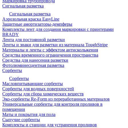
Маркировка трубопровода
Сигнальная разметка
Сигнальная разметка
Аэрозольная краска EasyLine
Защитные амортизаторы-демпферы
Комплекты лент для создания маркировки с принтерами
BRADY
Лента для постоянной разметки
Ленты и знаки для разметки из материала ToughStripe
Материалы и ленты с эффектом антискольжения
Средства временного ограничения пространства
Средства для нанесения разметки
Фотолюминесцентная разметка
Сорбенты
Сорбенты
Масловпитывающие сорбенты
Сорбенты для водных поверхностей
Сорбенты для сбора химических веществ
Эко-сорбенты Re-Form из переработанных материалов
Универсальные сорбенты для контроля проливов в
помещении
Маты и покрытия для пола
Сыпучие сорбенты
Комплекты и станции для устранения проливов