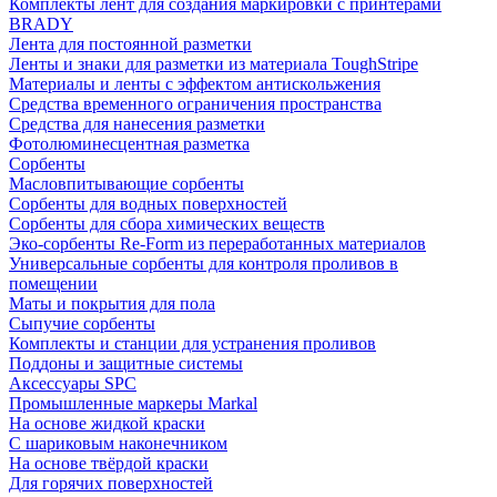
Комплекты лент для создания маркировки с принтерами
BRADY
Лента для постоянной разметки
Ленты и знаки для разметки из материала ToughStripe
Материалы и ленты с эффектом антискольжения
Средства временного ограничения пространства
Средства для нанесения разметки
Фотолюминесцентная разметка
Сорбенты
Масловпитывающие сорбенты
Сорбенты для водных поверхностей
Сорбенты для сбора химических веществ
Эко-сорбенты Re-Form из переработанных материалов
Универсальные сорбенты для контроля проливов в
помещении
Маты и покрытия для пола
Сыпучие сорбенты
Комплекты и станции для устранения проливов
Поддоны и защитные системы
Аксессуары SPC
Промышленные маркеры Markal
На основе жидкой краски
С шариковым наконечником
На основе твёрдой краски
Для горячих поверхностей