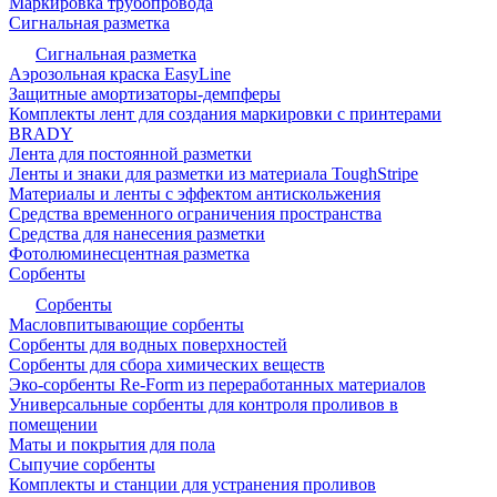
Маркировка трубопровода
Сигнальная разметка
Сигнальная разметка
Аэрозольная краска EasyLine
Защитные амортизаторы-демпферы
Комплекты лент для создания маркировки с принтерами
BRADY
Лента для постоянной разметки
Ленты и знаки для разметки из материала ToughStripe
Материалы и ленты с эффектом антискольжения
Средства временного ограничения пространства
Средства для нанесения разметки
Фотолюминесцентная разметка
Сорбенты
Сорбенты
Масловпитывающие сорбенты
Сорбенты для водных поверхностей
Сорбенты для сбора химических веществ
Эко-сорбенты Re-Form из переработанных материалов
Универсальные сорбенты для контроля проливов в
помещении
Маты и покрытия для пола
Сыпучие сорбенты
Комплекты и станции для устранения проливов