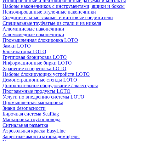
Изолированные и неизолированные разъёмы и контакты
Наборы наконечников с инструментами, ящики и боксы
Неизолированные втулочные наконечники
Соединительные зажимы и винтовые соединители
Специальные трубчатые из стали и из никеля
Алюминиевые наконечники
Алюмомедные наконечники
Промышленная блокировка LOTO
Замки LOTO
Блокираторы LOTO
Групповая блокировка LOTO
Информационные бирки LOTO
Хранение и переноска LOTO
Наборы блокирующих устройств LOTO
Демонстрационные стенды LOTO
Дополнительное оборудование / аксессуары
Программные продукты LOTO
Услуги по внедрению системы LOTO
Промышленная маркировка
Знаки безопасности
Бирочная система Scafftag
Маркировка трубопровода
Сигнальная разметка
Аэрозольная краска EasyLine
Защитные амортизаторы-демпферы