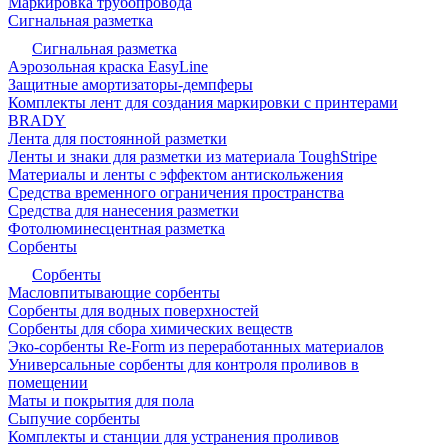
Маркировка трубопровода
Сигнальная разметка
Сигнальная разметка
Аэрозольная краска EasyLine
Защитные амортизаторы-демпферы
Комплекты лент для создания маркировки с принтерами
BRADY
Лента для постоянной разметки
Ленты и знаки для разметки из материала ToughStripe
Материалы и ленты с эффектом антискольжения
Средства временного ограничения пространства
Средства для нанесения разметки
Фотолюминесцентная разметка
Сорбенты
Сорбенты
Масловпитывающие сорбенты
Сорбенты для водных поверхностей
Сорбенты для сбора химических веществ
Эко-сорбенты Re-Form из переработанных материалов
Универсальные сорбенты для контроля проливов в
помещении
Маты и покрытия для пола
Сыпучие сорбенты
Комплекты и станции для устранения проливов