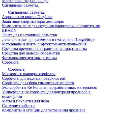
Маркировка трубопровода
Сигнальная разметка
Сигнальная разметка
Аэрозольная краска EasyLine
Защитные амортизаторы-демпферы
Комплекты лент для создания маркировки с принтерами
BRADY
Лента для постоянной разметки
Ленты и знаки для разметки из материала ToughStripe
Материалы и ленты с эффектом антискольжения
Средства временного ограничения пространства
Средства для нанесения разметки
Фотолюминесцентная разметка
Сорбенты
Сорбенты
Масловпитывающие сорбенты
Сорбенты для водных поверхностей
Сорбенты для сбора химических веществ
Эко-сорбенты Re-Form из переработанных материалов
Универсальные сорбенты для контроля проливов в
помещении
Маты и покрытия для пола
Сыпучие сорбенты
Комплекты и станции для устранения проливов