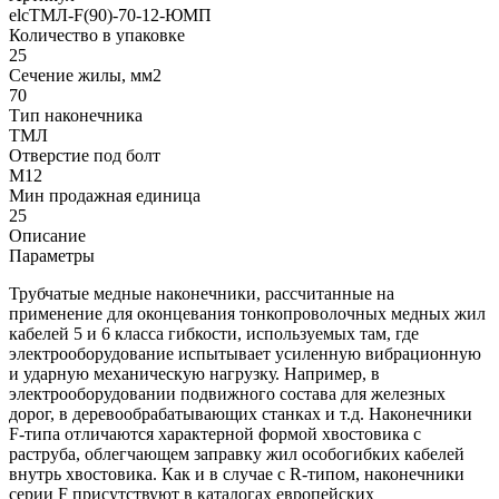
elcТМЛ-F(90)-70-12-ЮМП
Количество в упаковке
25
Сечение жилы, мм2
70
Тип наконечника
ТМЛ
Отверстие под болт
М12
Мин продажная единица
25
Описание
Параметры
Трубчатые медные наконечники, рассчитанные на
применение для оконцевания тонкопроволочных медных жил
кабелей 5 и 6 класса гибкости, используемых там, где
электрооборудование испытывает усиленную вибрационную
и ударную механическую нагрузку. Например, в
электрооборудовании подвижного состава для железных
дорог, в деревообрабатывающих станках и т.д. Наконечники
F-типа отличаются характерной формой хвостовика с
раструба, облегчающем заправку жил особогибких кабелей
внутрь хвостовика. Как и в случае с R-типом, наконечники
серии F присутствуют в каталогах европейских