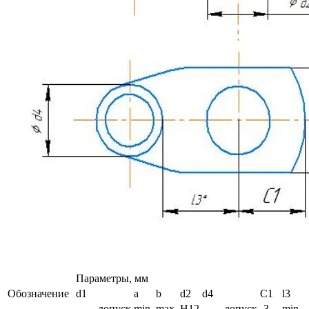
Параметры, мм
Обозначение
d1
а
b
d2
d4
C1
l3
допуск
min.
max.
H12
допуск
-3
min.