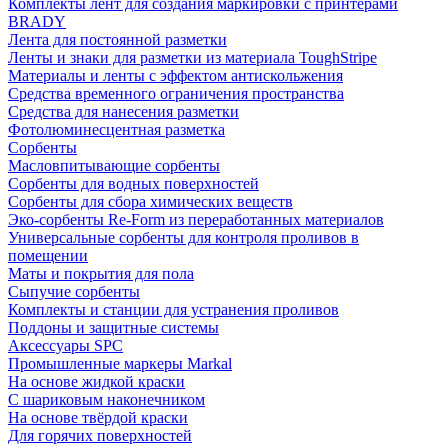
Комплекты лент для создания маркировки с принтерами
BRADY
Лента для постоянной разметки
Ленты и знаки для разметки из материала ToughStripe
Материалы и ленты с эффектом антискольжения
Средства временного ограничения пространства
Средства для нанесения разметки
Фотолюминесцентная разметка
Сорбенты
Масловпитывающие сорбенты
Сорбенты для водных поверхностей
Сорбенты для сбора химических веществ
Эко-сорбенты Re-Form из переработанных материалов
Универсальные сорбенты для контроля проливов в
помещении
Маты и покрытия для пола
Сыпучие сорбенты
Комплекты и станции для устранения проливов
Поддоны и защитные системы
Аксессуары SPC
Промышленные маркеры Markal
На основе жидкой краски
С шариковым наконечником
На основе твёрдой краски
Для горячих поверхностей