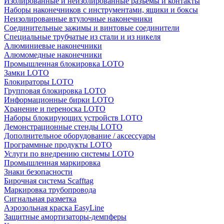
Изолированные и неизолированные разъёмы и контакты
Наборы наконечников с инструментами, ящики и боксы
Неизолированные втулочные наконечники
Соединительные зажимы и винтовые соединители
Специальные трубчатые из стали и из никеля
Алюминиевые наконечники
Алюмомедные наконечники
Промышленная блокировка LOTO
Замки LOTO
Блокираторы LOTO
Групповая блокировка LOTO
Информационные бирки LOTO
Хранение и переноска LOTO
Наборы блокирующих устройств LOTO
Демонстрационные стенды LOTO
Дополнительное оборудование / аксессуары
Программные продукты LOTO
Услуги по внедрению системы LOTO
Промышленная маркировка
Знаки безопасности
Бирочная система Scafftag
Маркировка трубопровода
Сигнальная разметка
Аэрозольная краска EasyLine
Защитные амортизаторы-демпферы