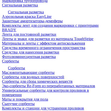
Маркировка трубопровода
Сигнальная разметка
Сигнальная разметка
Аэрозольная краска EasyLine
Защитные амортизаторы-демпферы
Комплекты лент для создания маркировки с принтерами
BRADY
Лента для постоянной разметки
Ленты и знаки для разметки из материала ToughStripe
Материалы и ленты с эффектом антискольжения
Средства временного ограничения пространства
Средства для нанесения разметки
Фотолюминесцентная разметка
Сорбенты
Сорбенты
Масловпитывающие сорбенты
Сорбенты для водных поверхностей
Сорбенты для сбора химических веществ
Эко-сорбенты Re-Form из переработанных материалов
Универсальные сорбенты для контроля проливов в
помещении
Маты и покрытия для пола
Сыпучие сорбенты
Комплекты и станции для устранения проливов