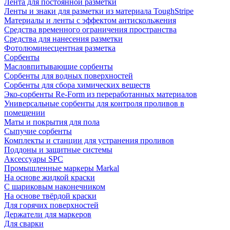
Лента для постоянной разметки
Ленты и знаки для разметки из материала ToughStripe
Материалы и ленты с эффектом антискольжения
Средства временного ограничения пространства
Средства для нанесения разметки
Фотолюминесцентная разметка
Сорбенты
Масловпитывающие сорбенты
Сорбенты для водных поверхностей
Сорбенты для сбора химических веществ
Эко-сорбенты Re-Form из переработанных материалов
Универсальные сорбенты для контроля проливов в
помещении
Маты и покрытия для пола
Сыпучие сорбенты
Комплекты и станции для устранения проливов
Поддоны и защитные системы
Аксессуары SPC
Промышленные маркеры Markal
На основе жидкой краски
С шариковым наконечником
На основе твёрдой краски
Для горячих поверхностей
Держатели для маркеров
Для сварки