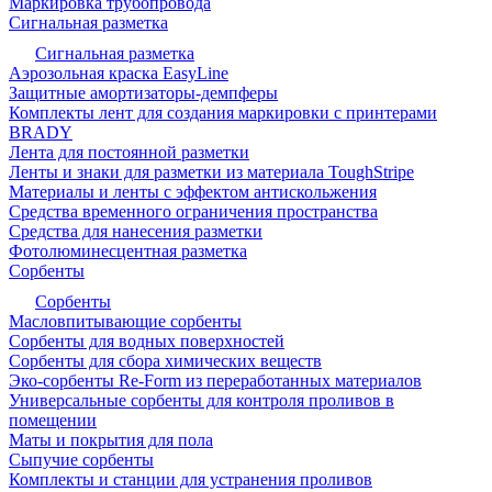
Маркировка трубопровода
Сигнальная разметка
Сигнальная разметка
Аэрозольная краска EasyLine
Защитные амортизаторы-демпферы
Комплекты лент для создания маркировки с принтерами
BRADY
Лента для постоянной разметки
Ленты и знаки для разметки из материала ToughStripe
Материалы и ленты с эффектом антискольжения
Средства временного ограничения пространства
Средства для нанесения разметки
Фотолюминесцентная разметка
Сорбенты
Сорбенты
Масловпитывающие сорбенты
Сорбенты для водных поверхностей
Сорбенты для сбора химических веществ
Эко-сорбенты Re-Form из переработанных материалов
Универсальные сорбенты для контроля проливов в
помещении
Маты и покрытия для пола
Сыпучие сорбенты
Комплекты и станции для устранения проливов