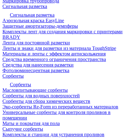
Маркировка трубопровода
Сигнальная разметка
Сигнальная разметка
Аэрозольная краска EasyLine
Защитные амортизаторы-демпферы
Комплекты лент для создания маркировки с принтерами
BRADY
Лента для постоянной разметки
Ленты и знаки для разметки из материала ToughStripe
Материалы и ленты с эффектом антискольжения
Средства временного ограничения пространства
Средства для нанесения разметки
Фотолюминесцентная разметка
Сорбенты
Сорбенты
Масловпитывающие сорбенты
Сорбенты для водных поверхностей
Сорбенты для сбора химических веществ
Эко-сорбенты Re-Form из переработанных материалов
Универсальные сорбенты для контроля проливов в
помещении
Маты и покрытия для пола
Сыпучие сорбенты
Комплекты и станции для устранения проливов