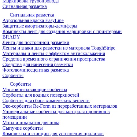
Маркировка трубопровода
Сигнальная разметка
Сигнальная разметка
Аэрозольная краска EasyLine
Защитные амортизаторы-демпферы
Комплекты лент для создания маркировки с принтерами
BRADY
Лента для постоянной разметки
Ленты и знаки для разметки из материала ToughStripe
Материалы и ленты с эффектом антискольжения
Средства временного ограничения пространства
Средства для нанесения разметки
Фотолюминесцентная разметка
Сорбенты
Сорбенты
Масловпитывающие сорбенты
Сорбенты для водных поверхностей
Сорбенты для сбора химических веществ
Эко-сорбенты Re-Form из переработанных материалов
Универсальные сорбенты для контроля проливов в
помещении
Маты и покрытия для пола
Сыпучие сорбенты
Комплекты и станции для устранения проливов