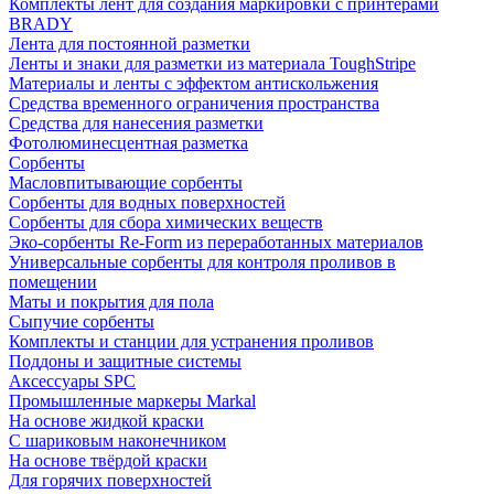
Комплекты лент для создания маркировки с принтерами
BRADY
Лента для постоянной разметки
Ленты и знаки для разметки из материала ToughStripe
Материалы и ленты с эффектом антискольжения
Средства временного ограничения пространства
Средства для нанесения разметки
Фотолюминесцентная разметка
Сорбенты
Масловпитывающие сорбенты
Сорбенты для водных поверхностей
Сорбенты для сбора химических веществ
Эко-сорбенты Re-Form из переработанных материалов
Универсальные сорбенты для контроля проливов в
помещении
Маты и покрытия для пола
Сыпучие сорбенты
Комплекты и станции для устранения проливов
Поддоны и защитные системы
Аксессуары SPC
Промышленные маркеры Markal
На основе жидкой краски
С шариковым наконечником
На основе твёрдой краски
Для горячих поверхностей