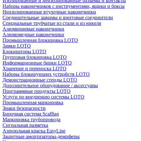
Изолированные и неизолированные разъёмы и контакты
Наборы наконечников с инструментами, ящики и боксы
Неизолированные втулочные наконечники
Соединительные зажимы и винтовые соединители
Специальные трубчатые из стали и из никеля
Алюминиевые наконечники
Алюмомедные наконечники
Промышленная блокировка LOTO
Замки LOTO
Блокираторы LOTO
Групповая блокировка LOTO
Информационные бирки LOTO
Хранение и переноска LOTO
Наборы блокирующих устройств LOTO
Демонстрационные стенды LOTO
Дополнительное оборудование / аксессуары
Программные продукты LOTO
Услуги по внедрению системы LOTO
Промышленная маркировка
Знаки безопасности
Бирочная система Scafftag
Маркировка трубопровода
Сигнальная разметка
Аэрозольная краска EasyLine
Защитные амортизаторы-демпферы