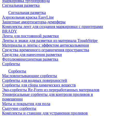
Маркировка трубопровода
Сигнальная разметка
Сигнальная разметка
Аэрозольная краска EasyLine
Защитные амортизаторы-демпферы
Комплекты лент для создания маркировки с принтерами
BRADY
Лента для постоянной разметки
Ленты и знаки для разметки из материала ToughStripe
Материалы и ленты с эффектом антискольжения
Средства временного ограничения пространства
Средства для нанесения разметки
Фотолюминесцентная разметка
Сорбенты
Сорбенты
Масловпитывающие сорбенты
Сорбенты для водных поверхностей
Сорбенты для сбора химических веществ
Эко-сорбенты Re-Form из переработанных материалов
Универсальные сорбенты для контроля проливов в
помещении
Маты и покрытия для пола
Сыпучие сорбенты
Комплекты и станции для устранения проливов