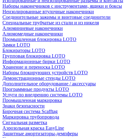
Изолированные и неизолированные разъёмы и контакты
Наборы наконечников с инструментами, ящики и боксы
Неизолированные втулочные наконечники
Соединительные зажимы и винтовые соединители
Специальные трубчатые из стали и из никеля
Алюминиевые наконечники
Алюмомедные наконечники
Промышленная блокировка LOTO
Замки LOTO
Блокираторы LOTO
Групповая блокировка LOTO
Информационные бирки LOTO
Хранение и переноска LOTO
Наборы блокирующих устройств LOTO
Демонстрационные стенды LOTO
Дополнительное оборудование / аксессуары
Программные продукты LOTO
Услуги по внедрению системы LOTO
Промышленная маркировка
Знаки безопасности
Бирочная система Scafftag
Маркировка трубопровода
Сигнальная разметка
Аэрозольная краска EasyLine
Защитные амортизаторы-демпферы