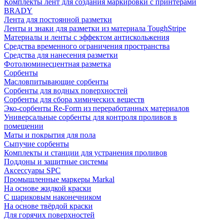
Комплекты лент для создания маркировки с принтерами
BRADY
Лента для постоянной разметки
Ленты и знаки для разметки из материала ToughStripe
Материалы и ленты с эффектом антискольжения
Средства временного ограничения пространства
Средства для нанесения разметки
Фотолюминесцентная разметка
Сорбенты
Масловпитывающие сорбенты
Сорбенты для водных поверхностей
Сорбенты для сбора химических веществ
Эко-сорбенты Re-Form из переработанных материалов
Универсальные сорбенты для контроля проливов в
помещении
Маты и покрытия для пола
Сыпучие сорбенты
Комплекты и станции для устранения проливов
Поддоны и защитные системы
Аксессуары SPC
Промышленные маркеры Markal
На основе жидкой краски
С шариковым наконечником
На основе твёрдой краски
Для горячих поверхностей